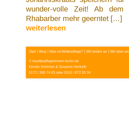
wunder-volle Zeit! Ab dem 
Rhabarber mehr geerntet […]
weiterlesen
Start
Blog
Was ist Mütterpflege?
Wir bieten an
Wir über un
© muetterpflegerinnen-berlin.de
Kerstin Schirmer & Susanne Herfurth
0172 / 395 74 65 oder 0162 / 872 55 34